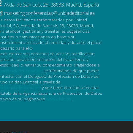
Avda. de San Luis, 25
,
28033
,
Madrid, España
marketing.conferencias@unidadeditorial.es
s datos facilitados serán tratados por Unidad
itorial, S.A. Avenida de San Luis 25, 28033, Madrid,
ra atender, gestionar y tramitar las sugerencias,
nsultas o comunicaciones en base a su
nsentimiento prestado al remitirlas y durante el plazo
cesario para ello.
ede ejercer sus derechos de acceso, rectificación,
presión, oposición, limitación del tratamiento y
rtabilidad, o retirar su consentimiento dirigiéndose a
pd@unidadeditorial.es
. Le informamos de que puede
ntactar con el Delegado de Protección de Datos del
upo unidad Editorial a través de
o@unidadeditorial.es
y que tiene derecho a recabar
 tutela de la Agencia Española de Protección de Datos
través de su página web
www.aepd.es
.