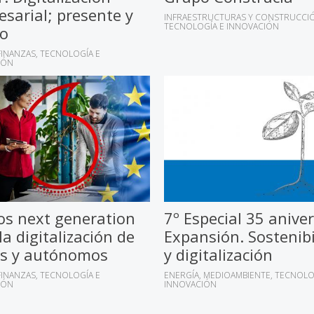
sarial; presente y
INFRAESTRUCTURAS Y CONSTRUCCI
TECNOLOGÍA E INNOVACIÓN
ro
FINANZAS
TECNOLOGÍA E
IÓN
os next generation
7º Especial 35 anive
la digitalización de
Expansión. Sostenibi
s y autónomos
y digitalización
FINANZAS
TECNOLOGÍA E
ENERGÍA
MEDIOAMBIENTE
TECNOLO
IÓN
INNOVACIÓN