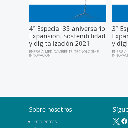
4º Especial 35 aniversario
3º Es
Expansión. Sostenibilidad
Expan
y digitalización 2021
y dig
ENERGÍA
MEDIOAMBIENTE
TECNOLOGÍA E
ENERGÍA
INNOVACIÓN
INNOVAC
Sobre nosotros
Sígu
Encuentros