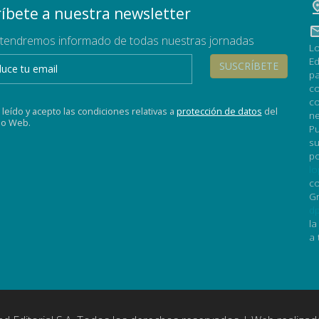
íbete a nuestra newsletter
tendremos informado de todas nuestras jornadas
Lo
Ed
SUSCRÍBETE
pa
co
co
 leído y acepto las condiciones relativas a
protección de datos
del
ne
tio Web.
Pu
su
po
lo
co
Gr
dp
la
a 