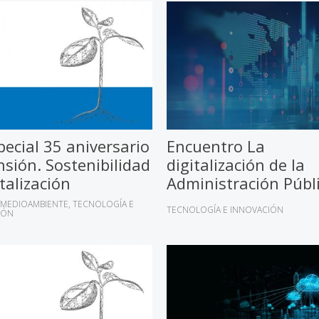
pecial 35 aniversario
Encuentro La
sión. Sostenibilidad
digitalización de la
italización
Administración Públ
MEDIOAMBIENTE
TECNOLOGÍA E
TECNOLOGÍA E INNOVACIÓN
IÓN