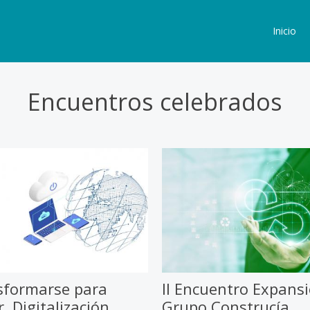
Inicio
Encuentros celebrados
sformarse para
II Encuentro Expansi
r. Digitalización
Grupo Construcía