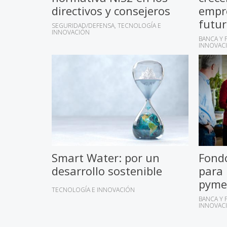
directivos y consejeros
empre
futu
SEGURIDAD/DEFENSA
TECNOLOGÍA E
INNOVACIÓN
BANCA Y 
INNOVAC
Smart Water: por un
Fond
desarrollo sostenible
para 
pyme
TECNOLOGÍA E INNOVACIÓN
BANCA Y 
INNOVAC