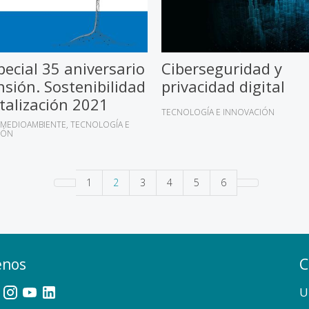
pecial 35 aniversario
Ciberseguridad y
sión. Sostenibilidad
privacidad digital
italización 2021
TECNOLOGÍA E INNOVACIÓN
MEDIOAMBIENTE
TECNOLOGÍA E
IÓN
1
2
3
4
5
6
enos
C
U