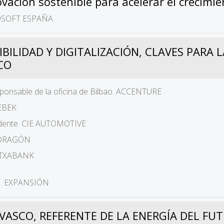
ovación sostenible para acelerar el crecimi
ROSOFT ESPAÑA
IBILIDAD Y DIGITALIZACIÓN, CLAVES PARA
SCO
esponsable de la oficina de Bilbao. ACCENTURE
CEBEK
idente. CIE AUTOMOTIVE
NDRAGÓN
KUTXABANK
to. EXPANSIÓN
 VASCO, REFERENTE DE LA ENERGÍA DEL FU