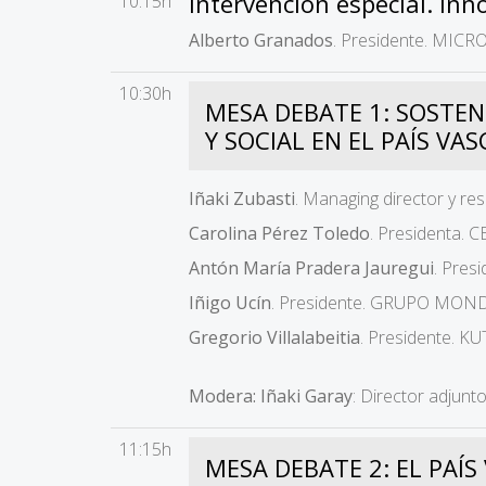
Intervención especial. Inn
10:15h
Alberto Granados
. Presidente. MIC
10:30h
MESA DEBATE 1: SOSTEN
Y SOCIAL EN EL PAÍS VA
Iñaki Zubasti
. Managing director y r
Carolina Pérez Toledo
. Presidenta. 
Antón María Pradera Jauregui
. Pres
Iñigo Ucín
. Presidente. GRUPO MO
Gregorio Villalabeitia
. Presidente. 
Modera: Iñaki Garay
: Director adjun
11:15h
MESA DEBATE 2: EL PAÍS