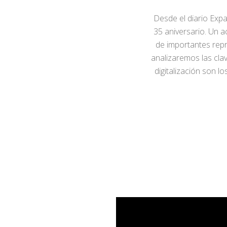
Desde el diario Expa
35 aniversario. Un 
de importantes repr
analizaremos las clav
digitalización son l