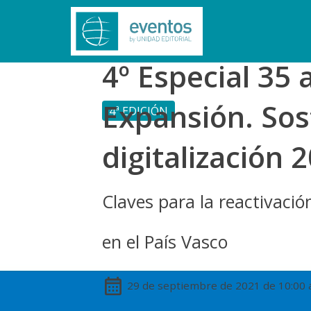
4º Especial 35 
Expansión. Sos
4ª EDICIÓN
digitalización 
Claves para la reactivaci
en el País Vasco
29 de septiembre de 2021 de 10:00 