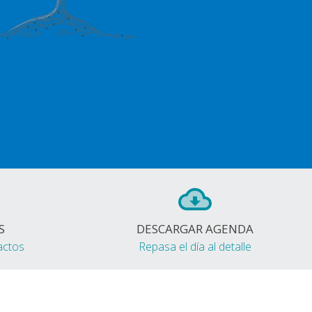
S
DESCARGAR AGENDA
actos
Repasa el día al detalle