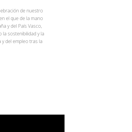
elebración de nuestro
en el que de la mano
ña y del País Vasco,
la sostenibilidad y la
 y del empleo tras la