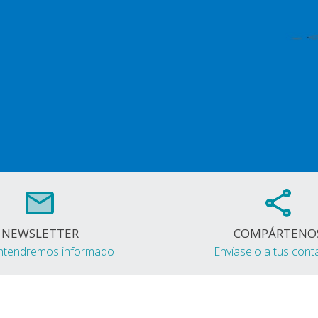
NEWSLETTER
COMPÁRTENO
ntendremos informado
Envíaselo a tus cont