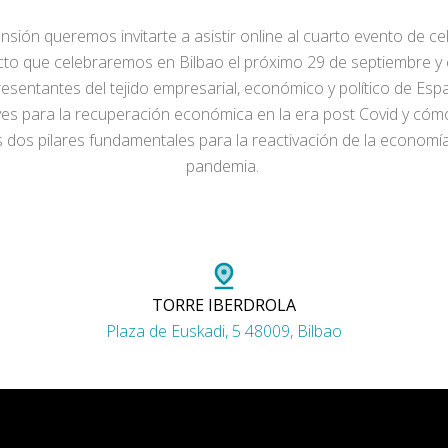
nsión queremos invitarte a asistir online al cuarto evento de c
acto que celebraremos en Bilbao el próximo 29 de septiembre y 
esentantes del tejido empresarial, económico y político de Espa
es para la recuperación económica en la era post Covid y cómo 
os dos pilares fundamentales para la reactivación de la economía
pandemia.
TORRE IBERDROLA
Plaza de Euskadi, 5 48009, Bilbao