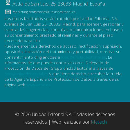
Avda. de San Luis, 25
,
28033
,
Madrid, España
marketing.conferencias@unidadeditorial.es
Los datos facilitados serán tratados por Unidad Editorial, S.A.
Avenida de San Luis 25, 28033, Madrid, para atender, gestionar y
tramitar las sugerencias, consultas o comunicaciones en base a
su consentimiento prestado al remitirlas y durante el plazo
necesario para ello.
Puede ejercer sus derechos de acceso, rectificación, supresión,
oposición, limitación del tratamiento y portabilidad, o retirar su
consentimiento dirigiéndose a
lopd@unidadeditorial.es
. Le
informamos de que puede contactar con el Delegado de
Protección de Datos del Grupo unidad Editorial a través de
dpo@unidadeditorial.es
y que tiene derecho a recabar la tutela
de la Agencia Española de Protección de Datos a través de su
página web
www.aepd.es
.
© 2026 Unidad Editorial S.A. Todos los derechos
reservados | Web realizada por
Metech