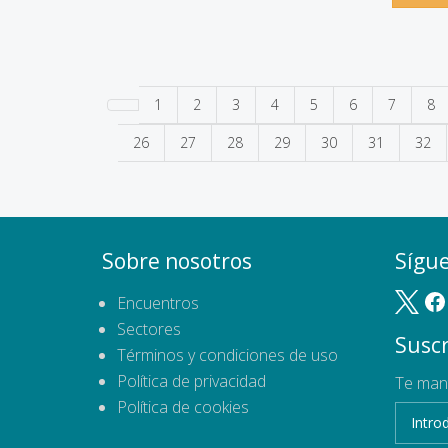
1
2
3
4
5
6
7
8
26
27
28
29
30
31
32
Sobre nosotros
Sígu
Encuentros
Sectores
Suscr
Términos y condiciones de uso
Política de privacidad
Te man
Política de cookies