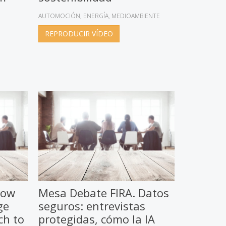
AUTOMOCIÓN
ENERGÍA
MEDIOAMBIENTE
REPRODUCIR VÍDEO
How
Mesa Debate FIRA. Datos
ge
seguros: entrevistas
ch to
protegidas, cómo la IA