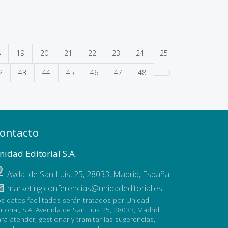
8
19
20
21
22
23
24
25
2
43
44
45
46
47
48
ontacto
nidad Editorial S.A.
Avda. de San Luis, 25
,
28033
,
Madrid, España
marketing.conferencias@unidadeditorial.es
s datos facilitados serán tratados por Unidad
itorial, S.A. Avenida de San Luis 25, 28033, Madrid,
ra atender, gestionar y tramitar las sugerencias,