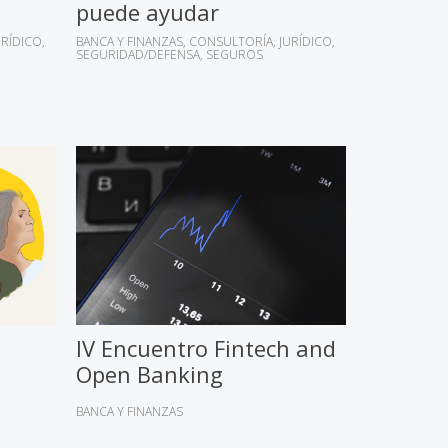
puede ayudar
URÍDICO
BANCA Y FINANZAS
CONSULTORÍA
JURÍDICO
SEGURIDAD/DEFENSA
SEGUROS
IV Encuentro Fintech and
Open Banking
BANCA Y FINANZAS