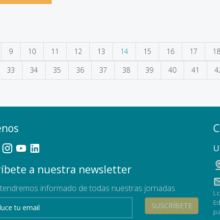
9
10
11
12
13
14
15
16
17
1
33
34
35
36
37
38
39
40
41
4
enos
C
U
íbete a nuestra newsletter
tendremos informado de todas nuestras jornadas
Lo
Ed
SUSCRÍBETE
pa