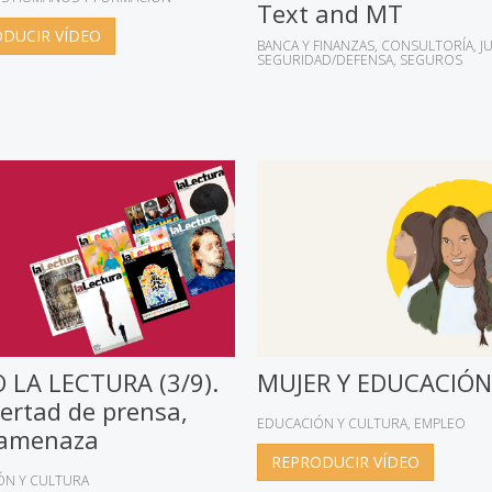
Text and MT
DUCIR VÍDEO
BANCA Y FINANZAS
CONSULTORÍA
J
SEGURIDAD/DEFENSA
SEGUROS
 LA LECTURA (3/9).
MUJER Y EDUCACIÓN
bertad de prensa,
EDUCACIÓN Y CULTURA
EMPLEO
 amenaza
REPRODUCIR VÍDEO
ÓN Y CULTURA