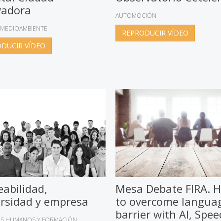
vadora
AUTOMOCIÓN
MEDIOAMBIENTE
REPRODUCIR VÍDEO
DUCIR VÍDEO
abilidad,
Mesa Debate FIRA. 
rsidad y empresa
to overcome langua
barrier with AI, Spee
S HUMANOS Y FORMACIÓN