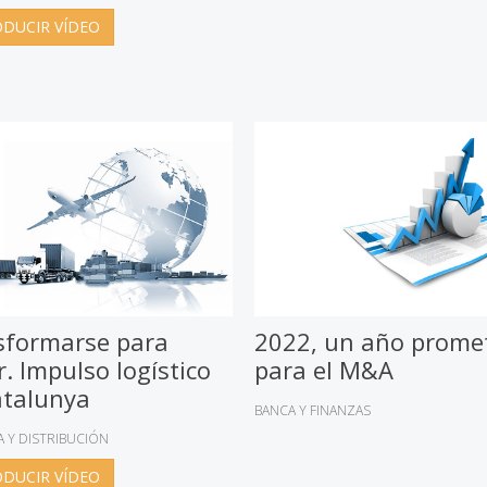
DUCIR VÍDEO
sformarse para
2022, un año prome
r. Impulso logístico
para el M&A
atalunya
BANCA Y FINANZAS
A Y DISTRIBUCIÓN
DUCIR VÍDEO