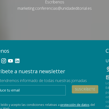
Escríbenos
marketing.conferencias@unidadeditorial.es
enos
C
U
íbete a nuestra newsletter
tendremos informado de todas nuestras jornadas
Lo
Ed
SUSCRÍBETE
pa
co
co
 leído y acepto las condiciones relativas a
protección de datos
del
ne
tio Web.