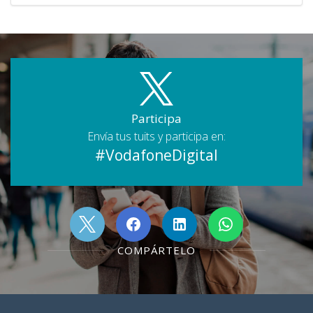
Participa
Envía tus tuits y participa en:
#VodafoneDigital
COMPÁRTELO