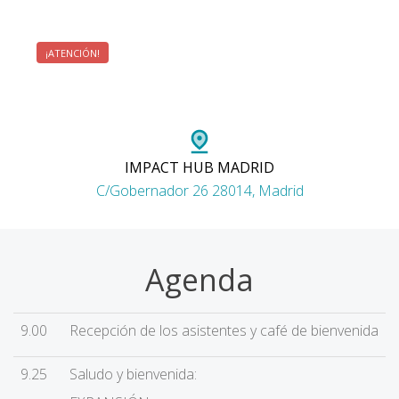
Zona de acceso restringido a vehículos
¡ATENCIÓN!
propios, recomendable utilización de parking u otros
medios de transporte
IMPACT HUB MADRID
C/Gobernador 26 28014, Madrid
Agenda
9.00
Recepción de los asistentes y café de bienvenida
9.25
Saludo y bienvenida: