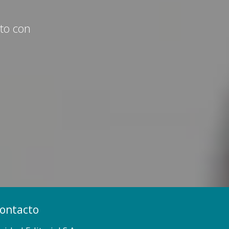
cto con
ontacto