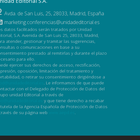
nidad Editorial S.A.
Avda. de San Luis, 25
,
28033
,
Madrid, España
marketing.conferencias@unidadeditorial.es
s datos facilitados serán tratados por Unidad
itorial, S.A. Avenida de San Luis 25, 28033, Madrid,
ra atender, gestionar y tramitar las sugerencias,
nsultas o comunicaciones en base a su
nsentimiento prestado al remitirlas y durante el plazo
cesario para ello.
ede ejercer sus derechos de acceso, rectificación,
presión, oposición, limitación del tratamiento y
rtabilidad, o retirar su consentimiento dirigiéndose a
pd@unidadeditorial.es
. Le informamos de que puede
ntactar con el Delegado de Protección de Datos del
upo unidad Editorial a través de
o@unidadeditorial.es
y que tiene derecho a recabar
 tutela de la Agencia Española de Protección de Datos
través de su página web
www.aepd.es
.