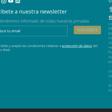
U
íbete a nuestra newsletter
tendremos informado de todas nuestras jornadas
Lo
Ed
SUSCRÍBETE
pa
co
co
 leído y acepto las condiciones relativas a
protección de datos
del
ne
tio Web.
Pu
su
po
lo
co
Gr
dp
la
a 