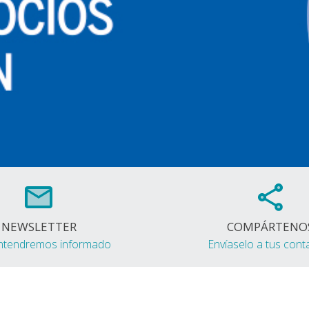
NEWSLETTER
COMPÁRTENO
ntendremos informado
Envíaselo a tus cont