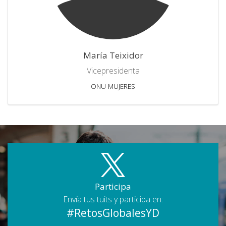
María Teixidor
Vicepresidenta
ONU MUJERES
Participa
Envía tus tuits y participa en:
#RetosGlobalesYD