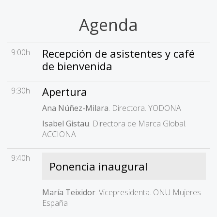
Agenda
Recepción de asistentes y café
9:00h
de bienvenida
Apertura
9:30h
Ana Núñez-Milara
. Directora. YODONA
Isabel Gistau
. Directora de Marca Global.
ACCIONA
9:40h
Ponencia inaugural
María Teixidor
. Vicepresidenta. ONU Mujeres
España