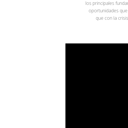
los principales fun
oportunidades que 
que con la cris