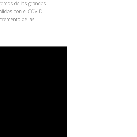
remos de las grandes
ólidos con el COVID
ncremento de las