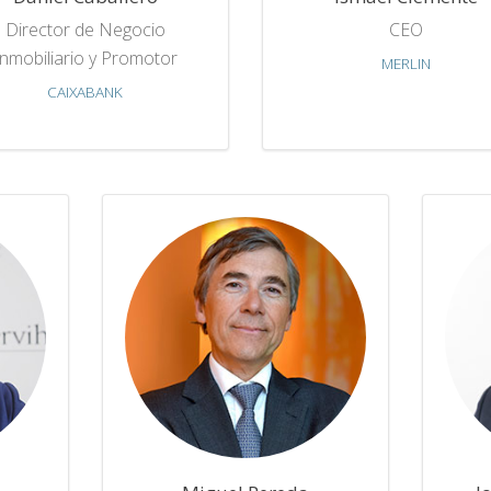
Director de Negocio
CEO
Inmobiliario y Promotor
MERLIN
CAIXABANK