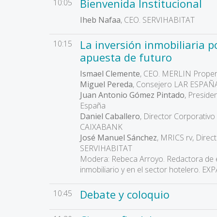
Bienvenida Institucional
10:05
Iheb Nafaa
, CEO. SERVIHABITAT
La inversión inmobiliaria p
10:15
apuesta de futuro
Ismael Clemente
, CEO. MERLIN Proper
Miguel Pereda
, Consejero LAR ESPAÑ
Juan Antonio Gómez Pintado
, Presid
España
Daniel Caballero
, Director Corporativo
CAIXABANK
José Manuel Sánchez
, MRICS rv, Direc
SERVIHABITAT
Modera: Rebeca Arroyo. Redactora de 
inmobiliario y en el sector hotelero. 
Debate y coloquio
10:45