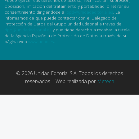
Puede ejercer sus derechos de acceso, rectificación, supresión,
oposición, limitación del tratamiento y portabilidad, o retirar su
consentimiento dirigiéndose a
lopd@unidadeditorial.es
. Le
informamos de que puede contactar con el Delegado de
Protección de Datos del Grupo unidad Editorial a través de
dpo@unidadeditorial.es
y que tiene derecho a recabar la tutela
de la Agencia Española de Protección de Datos a través de su
página web
www.aepd.es
.
© 2026 Unidad Editorial S.A. Todos los derechos
reservados | Web realizada por
Metech