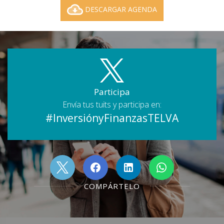
DESCARGAR AGENDA
Participa
Envía tus tuits y participa en:
#InversiónyFinanzasTELVA
COMPÁRTELO