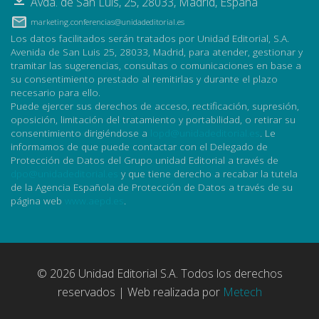
Avda. de San Luis, 25
,
28033
,
Madrid, España
marketing.conferencias@unidadeditorial.es
Los datos facilitados serán tratados por Unidad Editorial, S.A.
Avenida de San Luis 25, 28033, Madrid, para atender, gestionar y
tramitar las sugerencias, consultas o comunicaciones en base a
su consentimiento prestado al remitirlas y durante el plazo
necesario para ello.
Puede ejercer sus derechos de acceso, rectificación, supresión,
oposición, limitación del tratamiento y portabilidad, o retirar su
consentimiento dirigiéndose a
lopd@unidadeditorial.es
. Le
informamos de que puede contactar con el Delegado de
Protección de Datos del Grupo unidad Editorial a través de
dpo@unidadeditorial.es
y que tiene derecho a recabar la tutela
de la Agencia Española de Protección de Datos a través de su
página web
www.aepd.es
.
© 2026 Unidad Editorial S.A. Todos los derechos
reservados | Web realizada por
Metech