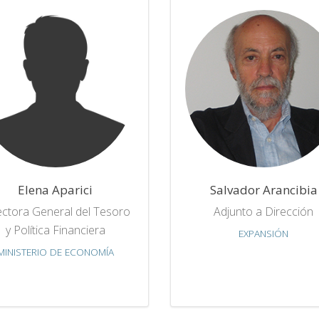
Elena Aparici
Salvador Arancibia
ectora General del Tesoro
Adjunto a Dirección
y Política Financiera
EXPANSIÓN
MINISTERIO DE ECONOMÍA