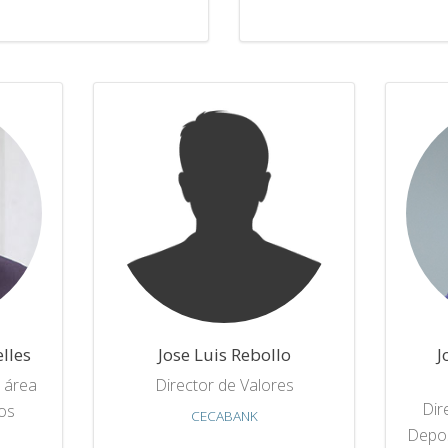
elles
Jose Luis Rebollo
J
l área
Director de Valores
Dir
vos
CECABANK
Depos