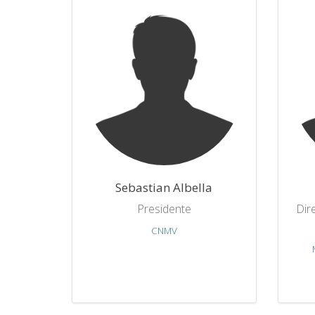
Sebastian Albella
Presidente
Dir
CNMV