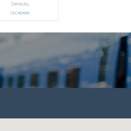
Services,
CECABANK