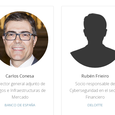
Carlos Conesa
Rubén Frieiro
rector general adjunto de
Socio responsable de
os e Infraestructuras de
Cyberseguridad en el sec
Mercado
Financiero
BANCO DE ESPAÑA
DELOITTE