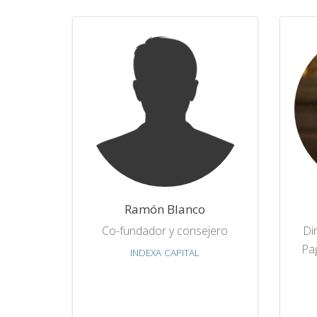
Ramón Blanco
Co-fundador y consejero
Di
Pag
INDEXA CAPITAL