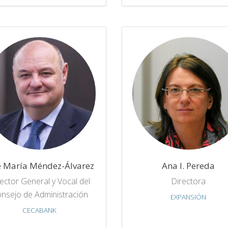
é María Méndez-Álvarez
Ana I. Pereda
ector General y Vocal del
Directora
nsejo de Administración
EXPANSIÓN
CECABANK