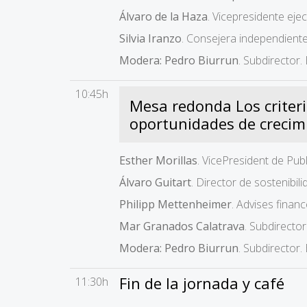
Álvaro de la Haza
. Vicepresidente e
Silvia Iranzo
. Consejera independient
Modera: Pedro Biurrun
. Subdirecto
10:45h
Mesa redonda Los criter
oportunidades de crecimi
Esther Morillas
. VicePresident de Pu
Álvaro Guitart
. Director de sostenibi
Philipp Mettenheimer
. Advises fina
Mar Granados Calatrava
. Subdirecto
Modera: Pedro Biurrun
. Subdirecto
Fin de la jornada y café
11:30h