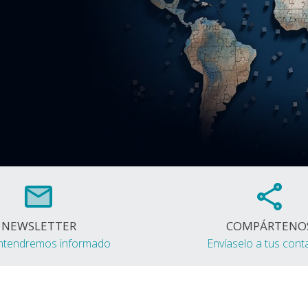
NEWSLETTER
COMPÁRTENO
ntendremos informado
Envíaselo a tus cont