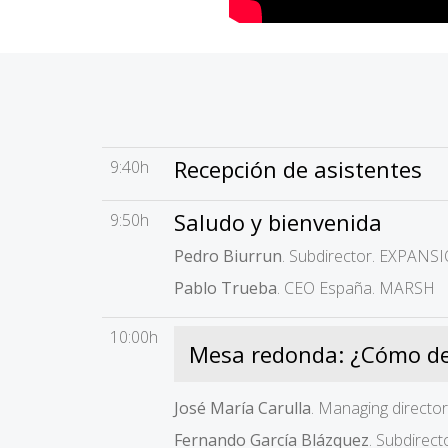
Recepción de asistentes
9:40h
Saludo y bienvenida
9:50h
Pedro Biurrun
. Subdirector. EXPANS
Pablo Trueba
. CEO España. MARSH
10:00h
Mesa redonda: ¿Cómo dete
José María Carulla
. Managing direct
Fernando García Blázquez
. Subdire