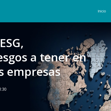
Inicio
 ESG,
iesgos a tener en
as empresas
1:30