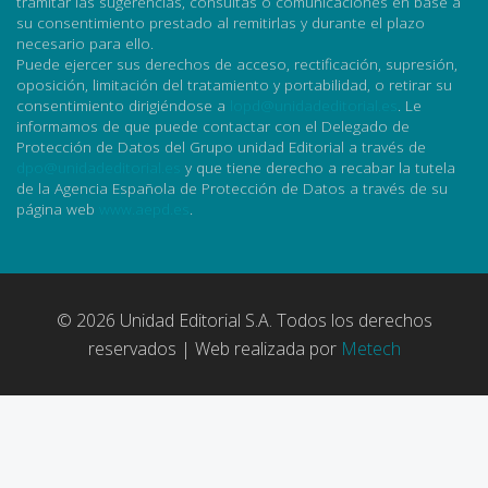
tramitar las sugerencias, consultas o comunicaciones en base a
su consentimiento prestado al remitirlas y durante el plazo
necesario para ello.
Puede ejercer sus derechos de acceso, rectificación, supresión,
oposición, limitación del tratamiento y portabilidad, o retirar su
consentimiento dirigiéndose a
lopd@unidadeditorial.es
. Le
informamos de que puede contactar con el Delegado de
Protección de Datos del Grupo unidad Editorial a través de
dpo@unidadeditorial.es
y que tiene derecho a recabar la tutela
de la Agencia Española de Protección de Datos a través de su
página web
www.aepd.es
.
© 2026 Unidad Editorial S.A. Todos los derechos
reservados | Web realizada por
Metech