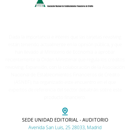
Dada la importancia e interés que las tarjetas revolving
están teniendo actualmente en la opinión pública, y que
han llevado al Ministerio de Economía a aprobar
recientemente la Orden Ministerial que regula los créditos
revolving, Expansión, con la colaboración de la Asociación
Nacional de Establecimientos Financieros de Crédito
(ASNEF), ha organizado este encuentro en el que
expertos de referencia del sector debatirán sobre este
producto financiero.
SEDE UNIDAD EDITORIAL - AUDITORIO
Avenida San Luis, 25 28033, Madrid