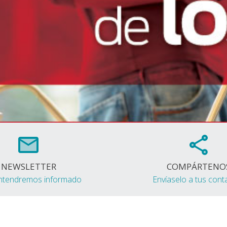
NEWSLETTER
COMPÁRTENO
ntendremos informado
Envíaselo a tus cont