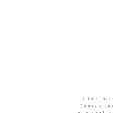
El tercer enc
Damm, analizará 
apuesta por la in