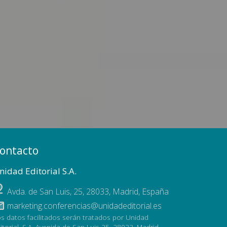
ontacto
nidad Editorial S.A.
Avda. de San Luis, 25
,
28033
,
Madrid, España
marketing.conferencias@unidadeditorial.es
s datos facilitados serán tratados por Unidad
itorial, S.A. Avenida de San Luis 25, 28033, Madrid,