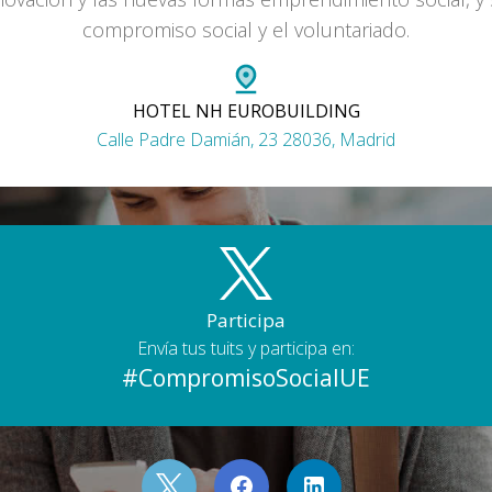
compromiso social y el voluntariado.
HOTEL NH EUROBUILDING
Calle Padre Damián, 23 28036, Madrid
Participa
Envía tus tuits y participa en:
#CompromisoSocialUE