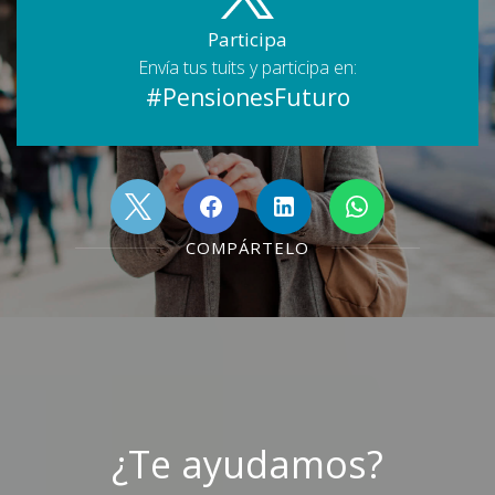
Participa
Envía tus tuits y participa en:
#PensionesFuturo
COMPÁRTELO
¿Te ayudamos?