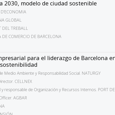
a 2030, modelo de ciudad sostenible
LE D’ECONOMIA
ONA GLOBAL
NT DEL TREBALL
ARA DE COMERCIO DE BARCELONA
presarial para el liderazgo de Barcelona en
 sostenibilidad
 de Medio Ambiente y Responsabilidad Social. NATURGY
 Director. CELLNEX
al y responsable de Organización y Recursos Internos. PORT
t Officer. AGBAR
ONA
ANSIÓN