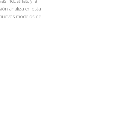
as industrias, y la
ión analiza en esta
os nuevos modelos de