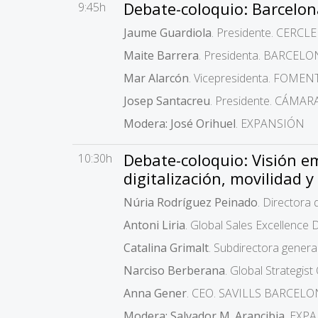
Debate-coloquio: Barcelon
9:45h
Jaume Guardiola
. Presidente. CERC
Maite Barrera
. Presidenta. BARCEL
Mar Alarcón
. Vicepresidenta. FOME
Josep Santacreu
. Presidente. CÁM
Modera: José Orihuel
. EXPANSIÓN
Debate-coloquio: Visión em
10:30h
digitalización, movilidad y
Núria Rodríguez Peinado
. Directora
Antoni Liria
. Global Sales Excellence
Catalina Grimalt
. Subdirectora gener
Narciso Berberana
. Global Strategis
Anna Gener
. CEO. SAVILLS BARCEL
Modera: Salvador M. Arancibia
. EXP