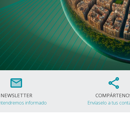
NEWSLETTER
COMPÁRTENO
ntendremos informado
Envíaselo a tus cont