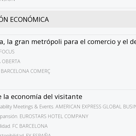
IÓN ECONÓMICA
, la gran metrópoli para el comercio y el de
P FOCUS
NA OBERTA
IÓ BARCELONA COMERÇ
e la economía del visitante
ainability Meetings & Events. AMERICAN EXPRESS GLOBAL BUS
 expansión. EUROSTARS HOTEL COMPANY
bilidad. FC BARCELONA
ostenibilidad. EY ESPAÑA