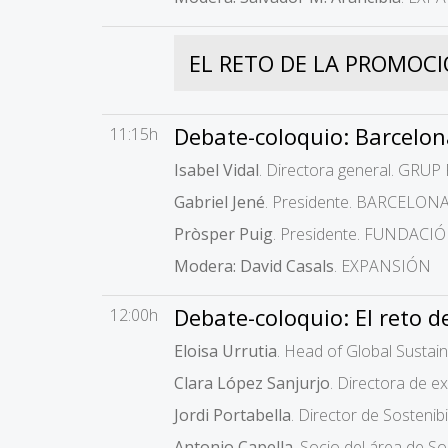
EL RETO DE LA PROMOC
Debate-coloquio: Barcelona
11:15h
Isabel Vidal
. Directora general. GRU
Gabriel Jené
. Presidente. BARCELO
Pròsper Puig
. Presidente. FUNDAC
Modera: David Casals
. EXPANSIÓN
Debate-coloquio: El reto d
12:00h
Eloisa Urrutia
. Head of Global Sust
Clara López Sanjurjo
. Directora de
Jordi Portabella
. Director de Sosteni
Antonio Capella
. Socio del área de S