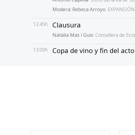
Modera: Rebeca Arroyo
. EXPANSIÓN
Clausura
12:45h
Natàlia Mas i Guix
. Consellera de E
Copa de vino y fin del acto
13:00h