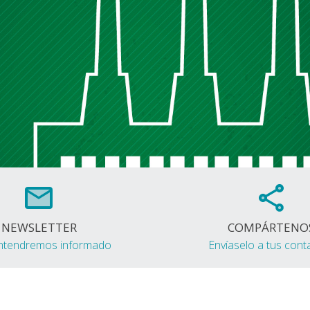
NEWSLETTER
COMPÁRTENO
ntendremos informado
Envíaselo a tus cont