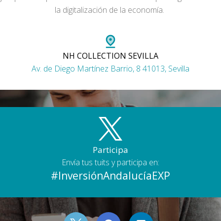
la digitalización de la economía.
NH COLLECTION SEVILLA
Av. de Diego Martínez Barrio, 8 41013, Sevilla
Participa
Envía tus tuits y participa en:
#InversiónAndalucíaEXP